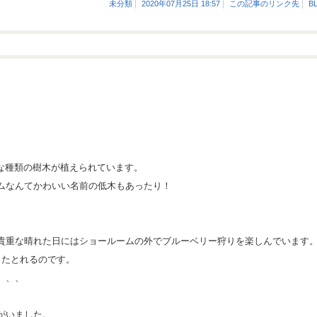
未分類
2020年07月25日 18:57
この記事のリンク先
B
ろいろな種類の樹木が植えられています。
ムなんてかわいい名前の低木もあったり！
貴重な晴れた日にはショールームの外でブルーベリー狩りを楽しんでいます
またとれるのです。
、、、
がいました。