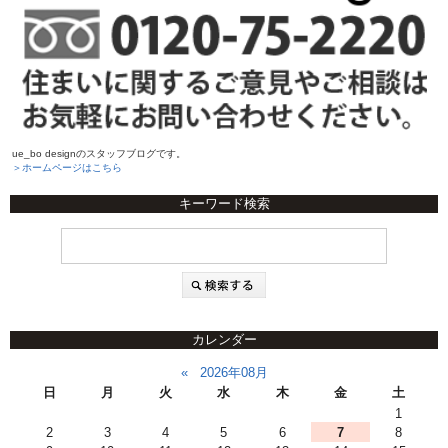
ue_bo designのスタッフブログです。
＞ホームページはこちら
キーワード検索
カレンダー
«
2026年08月
日
月
火
水
木
金
土
1
2
3
4
5
6
7
8