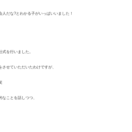
会人だな?とわかる子がいっぱいいました！
社式を行いました。
をさせていただいたわけですが、
笑
的なことを話しつつ、