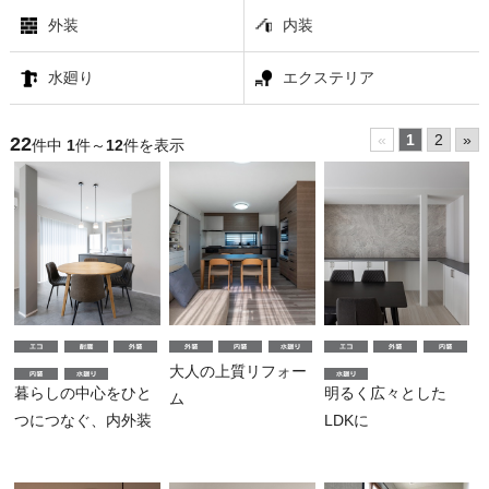
外装
内装
水廻り
エクステリア
«
1
2
»
22
件中
1
件～
12
件を表示
大人の上質リフォー
暮らしの中心をひと
明るく広々とした
ム
つにつなぐ、内外装
LDKに
リフォーム