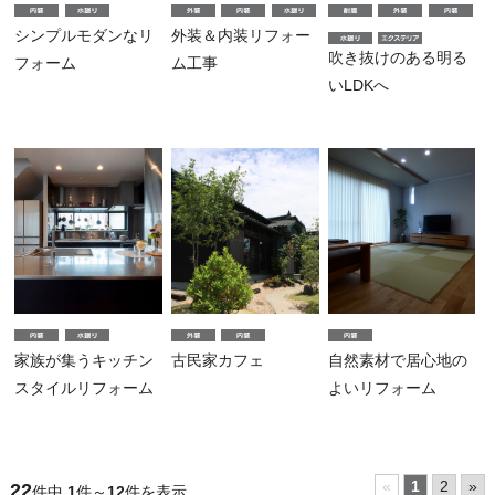
シンプルモダンなリ
外装＆内装リフォー
吹き抜けのある明る
フォーム
ム工事
いLDKへ
家族が集うキッチン
古民家カフェ
自然素材で居心地の
スタイルリフォーム
よいリフォーム
«
1
2
»
22
件中
1
件～
12
件を表示